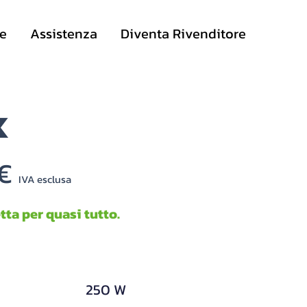
te
Assistenza
Diventa Rivenditore
x
 €
IVA
es
clusa
tta per quasi tutto.
|
250 W
|