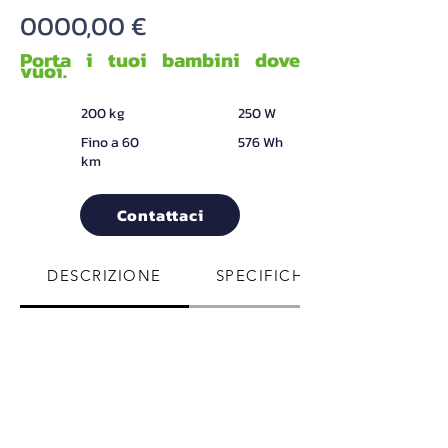
0000,00 €
Porta i tuoi bambini dove
vuoi.
|
|
200 kg
250 W
|
|
Fino a 60
576 Wh
km
Contattaci
DESCRIZIONE
SPECIFICHE TECNICHE