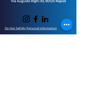
Via Augusto Righi 30, 80125 Napoli
Do Not Sell My Personal Information