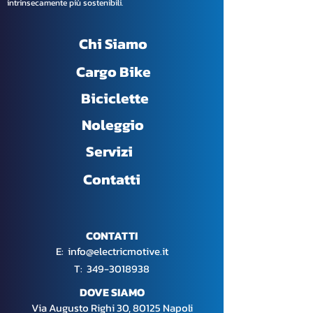
intrinsecamente più sostenibili.
Chi Siamo
Cargo Bike
Biciclette
Noleggio
Servizi
Contatti
CONTATTI
E:
info@electricmotive.it
​T:
349-3018938
DOVE SIAMO
Via Augusto Righi 30, 80125 Napoli