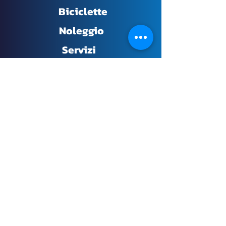
Biciclette
Noleggio
Servizi
Contatti
CONTATTI
E:
info@electricmotive.it
​T:
349-3018938
DOVE SIAMO
Via Augusto Righi 30, 80125 Napoli
Do Not Sell My Personal Information