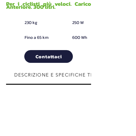
Per i ciclisti più veloci. Carico
Anteriore. 300 litri.
|
|
230 kg
250 W
|
|
Fino a 65 km
600 Wh
Contattaci
DESCRIZIONE E SPECIFICHE TECNICHE