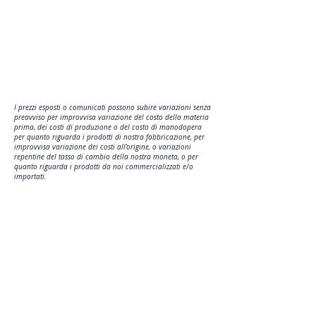
I prezzi esposti o comunicati possono subire variazioni senza
preavviso per improvvisa variazione del costo della materia
prima, dei costi di produzione o del costo di manodopera
per quanto riguarda i prodotti di nostra fabbricazione, per
improvvisa variazione dei costi all'origine, o variazioni
repentine del tasso di cambio della nostra moneta, o per
quanto riguarda i prodotti da noi commercializzati e/o
importati.